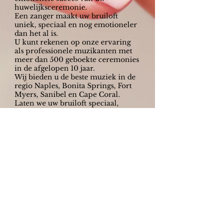
huwelijksceremonie.
Een zanger maakt uw bruiloft
uniek, speciaal en nog emotioneler
dan het al is.
U kunt rekenen op onze ervaring
als professionele muzikanten met
meer dan 500 geboekte ceremonies
in de afgelopen 10 jaar.
Wij bieden u de beste muziek in de
regio Naples, Bonita Springs, Fort
Myers, Sanibel en Cape Coral.
Laten we uw bruiloft speciaal,
emotioneel en spannend maken.
Boek nu uw zanger. Wij zijn
beschikbaar binnen en buiten de
SWF-regio.
We gaan de nummers spelen die jij
mooi vindt. We houden rekening
met individuele songwensen en
nemen onze professionele
apparatuur mee, zodat jij je alleen
met je emoties hoeft bezig te
houden.
Het maakt niet uit of u een