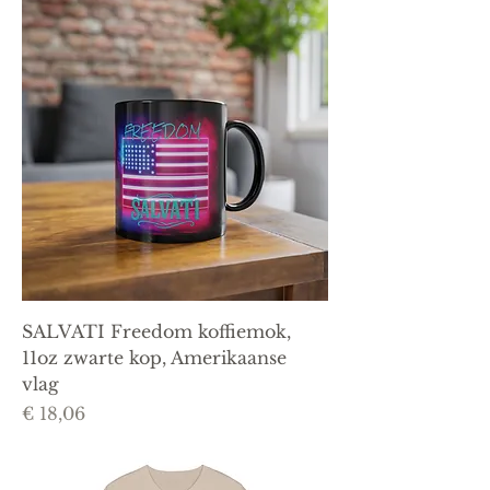
SALVATI Freedom koffiemok,
11oz zwarte kop, Amerikaanse
vlag
Prijs
€ 18,06