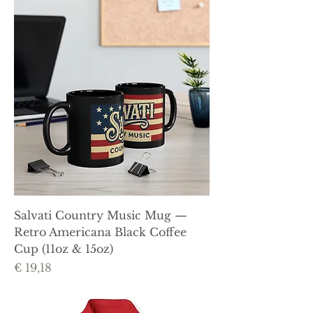
Salvati Country Music Mug —
Retro Americana Black Coffee
Cup (11oz & 15oz)
Prijs
€ 19,18