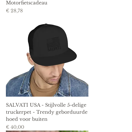
Motorfietscadeau
Prijs
€ 28,78
SALVATI USA - Stijlvolle 5-delige
truckerpet - Trendy geborduurde
hoed voor buiten
Prijs
€ 40,00