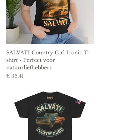
SALVATI Country Girl Iconic T-
shirt - Perfect voor
natuurliefhebbers
Prijs
€ 36,41