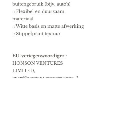
buitengebruik (bijv. auto's)
.: Flexibel en duurzaam
materiaal
.: Witte basis en matte afwerking
.: Stippelprint textuur
EU-vertegenwoordiger
:
HONSON VENTURES
LIMITED,
gpsr@honsonventures.com, 3,
Gnaftis House flat 102, Limassol,
Mesa Geitonia, 4003, CY
Productinformatie
: Magnum
Magnetics, 2 jaar garantie in de
EU en Noord-Ierland conform
Richtlijn 1999/44/EG
Onderhoudsinstructies
: Veeg
het stof voorzichtig af met een