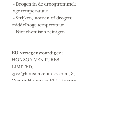
 - Drogen in de droogtrommel: 
lage temperatuur
 - Strijken, stomen of drogen: 
middelhoge temperatuur
 - Niet chemisch reinigen
EU-vertegenwoordiger
:
HONSON VENTURES
LIMITED,
gpsr@honsonventures.com, 3,
Gnaftis House flat 102, Limassol,
Mesa Geitonia, 4003, CY
Productinformatie
:
Bella+Canvas 3001, 2 jaar
garantie in de EU en Noord-
Ierland conform Richtlijn
1999/44/EG
Waarschuwingen, Gevaar
: Voor