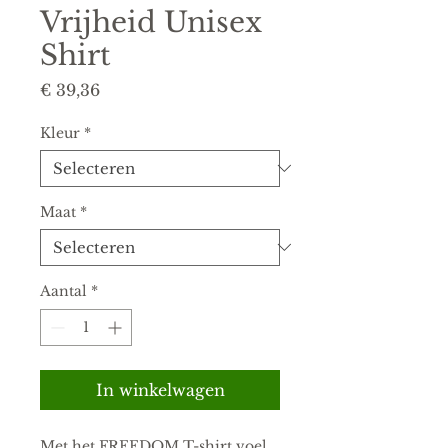
Vrijheid Unisex
Shirt
Prijs
€ 39,36
Kleur
*
Maat
*
Aantal
*
In winkelwagen
Met het FREEDOM T-shirt voel 