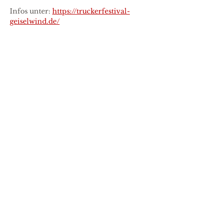
Infos unter: 
https://truckerfestival-
geiselwind.de/
Deel dit evenement
ADRES
KONTAKT
TS Entertainment
Info@TS-
Werderstraße 1
Entertainment.com
44143 Dortmund
0231-963 70 990
SOCIALE MEDIA